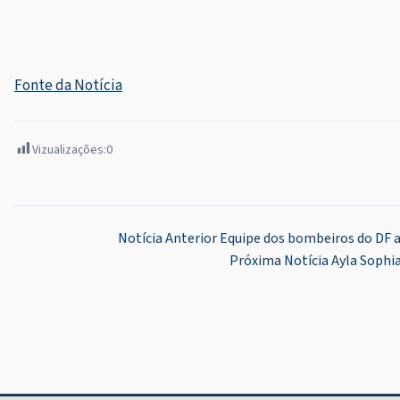
Fonte da Notícia
Vizualizações:
0
Navegação
Notícia Anterior
Equipe dos bombeiros do DF au
Próxima Notícia
Ayla Sophia
de
Post