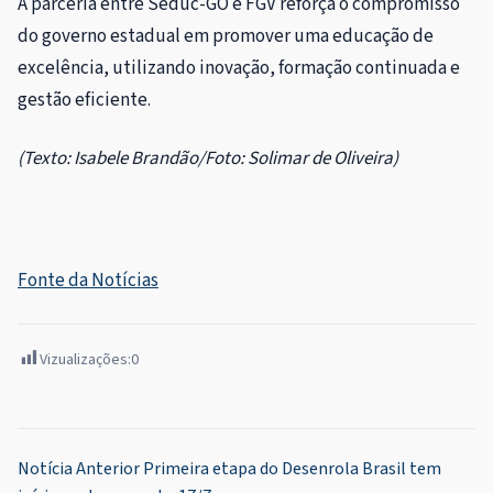
A parceria entre Seduc-GO e FGV reforça o compromisso
do governo estadual em promover uma educação de
excelência, utilizando inovação, formação continuada e
gestão eficiente.
(Texto: Isabele Brandão/Foto: Solimar de Oliveira)
Fonte da Notícias
Vizualizações:
0
Navegação
Notícia Anterior
Primeira etapa do Desenrola Brasil tem