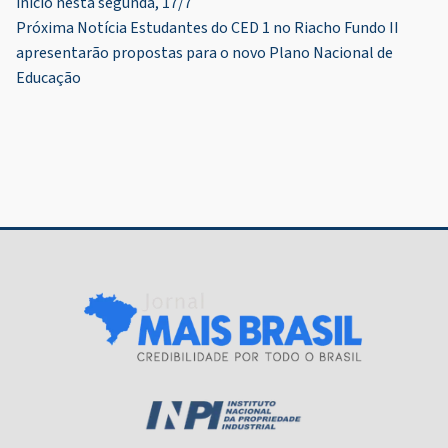
início nesta segunda, 17/7
de
Próxima Notícia
Estudantes do CED 1 no Riacho Fundo II
Post
apresentarão propostas para o novo Plano Nacional de
Educação