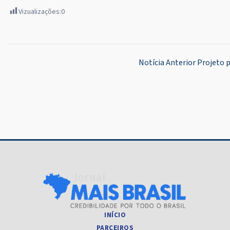
Vizualizações:
0
Navegação
Notícia Anterior
Projeto p
de
Post
INÍCIO
PARCEIROS