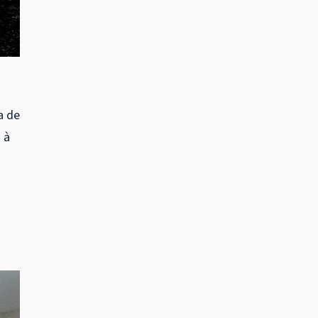
a de
 à