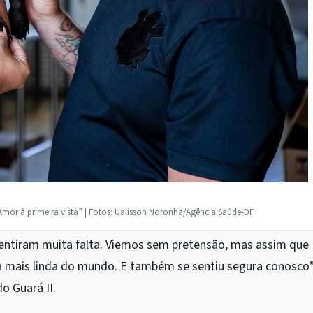
or à primeira vista” | Fotos: Ualisson Noronha/Agência Saúde-DF
 sentiram muita falta. Viemos sem pretensão, mas assim que
nha mais linda do mundo. E também se sentiu segura conosco”
o Guará II.