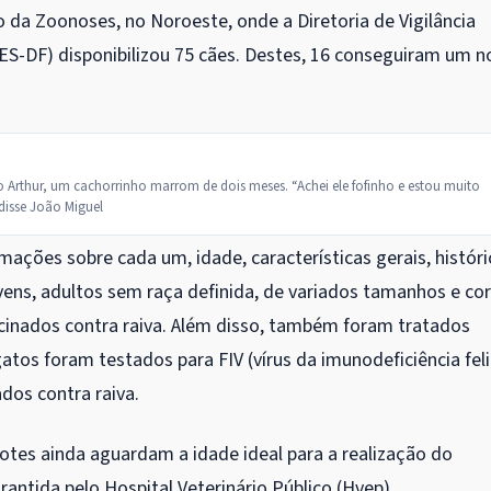
 da Zoonoses, no Noroeste, onde a Diretoria de Vigilância
SES-DF) disponibilizou 75 cães. Destes, 16 conseguiram um 
 Arthur, um cachorrinho marrom de dois meses. “Achei ele fofinho e estou muito
, disse João Miguel
mações sobre cada um, idade, características gerais, históri
ns, adultos sem raça definida, de variados tamanhos e co
cinados contra raiva. Além disso, também foram tratados
gatos foram testados para FIV (vírus da imunodeficiência fel
ados contra raiva.
hotes ainda aguardam a idade ideal para a realização do
antida pelo Hospital Veterinário Público (Hvep).