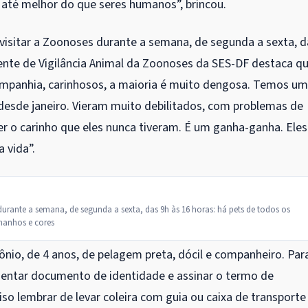
até melhor do que seres humanos”, brincou.
sitar a Zoonoses durante a semana, de segunda a sexta, d
erente de Vigilância Animal da Zoonoses da SES-DF destaca q
ompanhia, carinhosos, a maioria é muito dengosa. Temos u
 desde janeiro. Vieram muito debilitados, com problemas de
er o carinho que eles nunca tiveram. É um ganha-ganha. Eles
 vida”.
rante a semana, de segunda a sexta, das 9h às 16 horas: há pets de todos os
anhos e cores
nio, de 4 anos, de pelagem preta, dócil e companheiro. Par
esentar documento de identidade e assinar o termo de
o lembrar de levar coleira com guia ou caixa de transporte