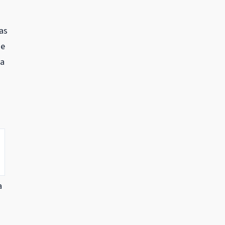
as
ue
ma
a