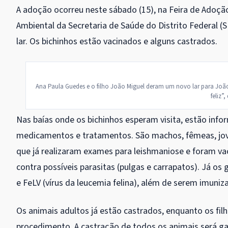
A adoção ocorreu neste sábado (15), na Feira de Adoção
Ambiental da Secretaria de Saúde do Distrito Federal (
lar. Os bichinhos estão vacinados e alguns castrados.
Ana Paula Guedes e o filho João Miguel deram um novo lar para João
feliz”
Nas baías onde os bichinhos esperam visita, estão infor
medicamentos e tratamentos. São machos, fêmeas, jove
que já realizaram exames para leishmaniose e foram va
contra possíveis parasitas (pulgas e carrapatos). Já os 
e FeLV (vírus da leucemia felina), além de serem imuniz
Os animais adultos já estão castrados, enquanto os fil
procedimento. A castração de todos os animais será gar