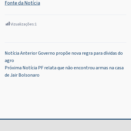
Fonte da Notícia
Vizualizações:
1
Navegação
Notícia Anterior
Governo propõe nova regra para dívidas do
agro
de
Próxima Notícia
PF relata que não encontrou armas na casa
Post
de Jair Bolsonaro