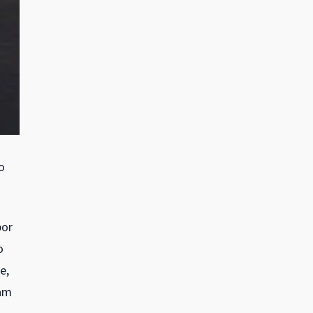
o
por
o
e,
tam