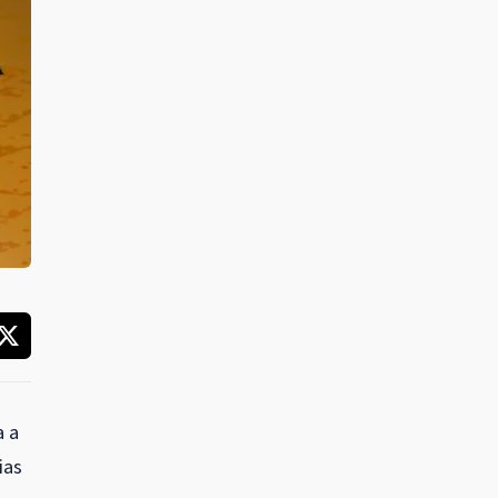
a a
ias