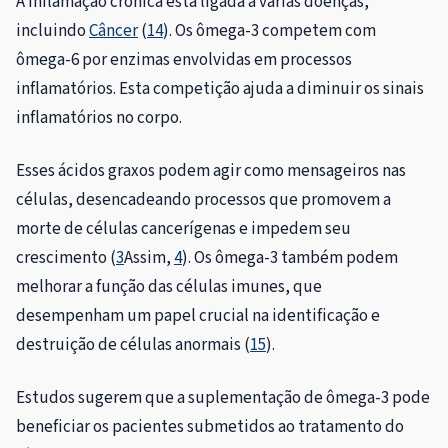
A inflamação crônica está ligada a várias doenças,
incluindo
Câncer
(
14
). Os ômega-3 competem com
ômega-6 por enzimas envolvidas em processos
inflamatórios. Esta competição ajuda a diminuir os sinais
inflamatórios no corpo.
Esses ácidos graxos podem agir como mensageiros nas
células, desencadeando processos que promovem a
morte de células cancerígenas e impedem seu
crescimento (
3
Assim,
4
). Os ômega-3 também podem
melhorar a função das células imunes, que
desempenham um papel crucial na identificação e
destruição de células anormais (
15
).
Estudos sugerem que a suplementação de ômega-3 pode
beneficiar os pacientes submetidos ao tratamento do