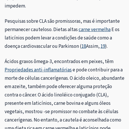
impedem.
Pesquisas sobre CLA são promissoras, mas é importante
permanecer cauteloso. Dietas altas
carne vermelha
E os
laticínios podem levar a condições de saúde como a
doença cardiovascular ou Parkinson (
18
Assim,
19
).
Ácidos graxos ômega-3, encontrados em peixes, têm
Propriedades anti-inflamatórias
e pode contribuir para a
morte de células cancerígenas. O ácido oleico, abundante
em azeite, também pode oferecer alguma proteção
contra o câncer. O ácido linoléico conjugado (CLA),
presente em laticínios, carne bovina e alguns óleos
vegetais, mostrou -se promissor no combate às células
cancerígenas. No entanto, a cautela é aconselhada como
uma dieta rica em carne vermelha e laticínios pode