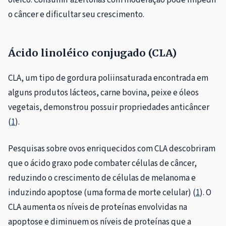
oleico. Consumir azeitonas com moderação pode impedir
o câncer e dificultar seu crescimento.
Ácido linoléico conjugado (CLA)
CLA, um tipo de gordura poliinsaturada encontrada em
alguns produtos lácteos, carne bovina, peixe e óleos
vegetais, demonstrou possuir propriedades anticâncer
(
1
).
Pesquisas sobre ovos enriquecidos com CLA descobriram
que o ácido graxo pode combater células de câncer,
reduzindo o crescimento de células de melanoma e
induzindo apoptose (uma forma de morte celular) (
1
). O
CLA aumenta os níveis de proteínas envolvidas na
apoptose e diminuem os níveis de proteínas que a