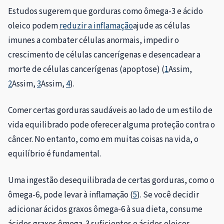
Estudos sugerem que gorduras como ômega-3 e ácido
oleico podem
reduzir a inflamação
ajude as células
imunes a combater células anormais, impedir o
crescimento de células cancerígenas e desencadear a
morte de células cancerígenas (apoptose) (
1
Assim,
2
Assim,
3
Assim,
4
).
Comer certas gorduras saudáveis ​​ao lado de um estilo de
vida equilibrado pode oferecer alguma proteção contra o
câncer. No entanto, como em muitas coisas na vida, o
equilíbrio é fundamental.
Uma ingestão desequilibrada de certas gorduras, como o
ômega-6, pode levar à inflamação (
5
). Se você decidir
adicionar ácidos graxos ômega-6 à sua dieta, consume
ácidos graxos ômega-3 suficientes e ácidos oleicos