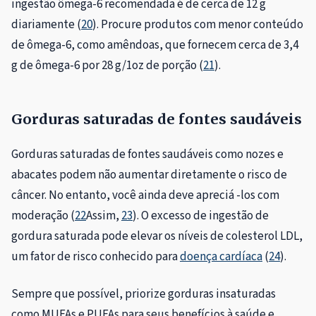
ingestão ômega-6 recomendada é de cerca de 12 g
diariamente (
20
). Procure produtos com menor conteúdo
de ômega-6, como amêndoas, que fornecem cerca de 3,4
g de ômega-6 por 28 g/1oz de porção (
21
).
Gorduras saturadas de fontes saudáveis
Gorduras saturadas de fontes saudáveis ​​como nozes e
abacates podem não aumentar diretamente o risco de
câncer. No entanto, você ainda deve apreciá -los com
moderação (
22
Assim,
23
). O excesso de ingestão de
gordura saturada pode elevar os níveis de colesterol LDL,
um fator de risco conhecido para
doença cardíaca
(
24
).
Sempre que possível, priorize gorduras insaturadas
como MUFAs e PUFAs para seus benefícios à saúde e