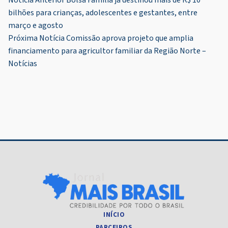
Navegação
Notícia Anterior
Bolsa Família já destinou mais de R$ 10
bilhões para crianças, adolescentes e gestantes, entre
de
março e agosto
Post
Próxima Notícia
Comissão aprova projeto que amplia
financiamento para agricultor familiar da Região Norte –
Notícias
INÍCIO
PARCEIROS