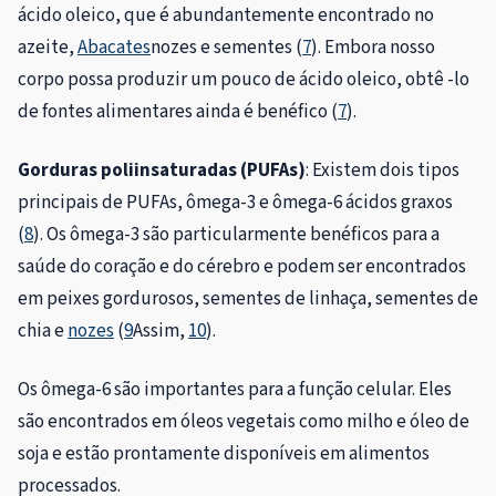
ácido oleico, que é abundantemente encontrado no
azeite,
Abacates
nozes e sementes (
7
). Embora nosso
corpo possa produzir um pouco de ácido oleico, obtê -lo
de fontes alimentares ainda é benéfico (
7
).
Gorduras poliinsaturadas (PUFAs)
: Existem dois tipos
principais de PUFAs, ômega-3 e ômega-6 ácidos graxos
(
8
). Os ômega-3 são particularmente benéficos para a
saúde do coração e do cérebro e podem ser encontrados
em peixes gordurosos, sementes de linhaça, sementes de
chia e
nozes
(
9
Assim,
10
).
Os ômega-6 são importantes para a função celular. Eles
são encontrados em óleos vegetais como milho e óleo de
soja e estão prontamente disponíveis em alimentos
processados.