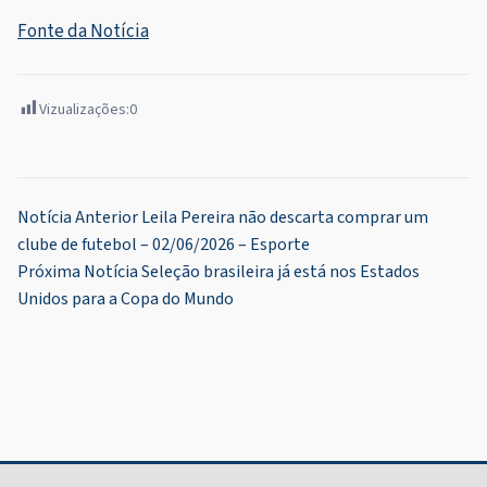
Fonte da Notícia
Vizualizações:
0
Navegação
Notícia Anterior
Leila Pereira não descarta comprar um
clube de futebol – 02/06/2026 – Esporte
de
Próxima Notícia
Seleção brasileira já está nos Estados
Post
Unidos para a Copa do Mundo