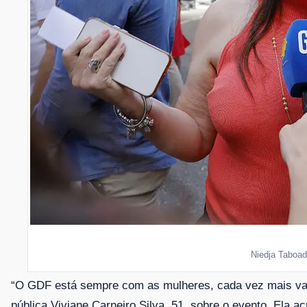
Niedja Taboada
“O GDF está sempre com as mulheres, cada vez mais valor
pública Viviane Carneiro Silva, 51, sobre o evento. Ela ac