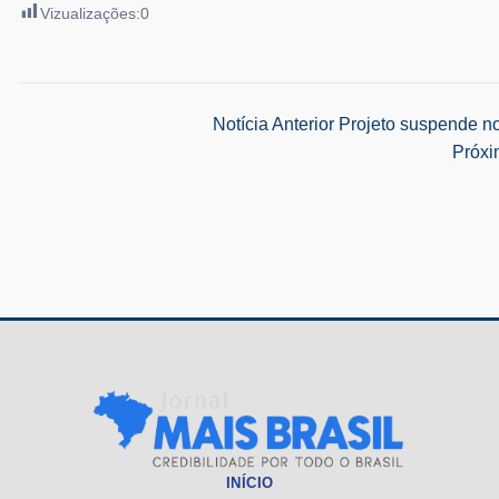
Vizualizações:
0
Navegação
Notícia Anterior
Projeto suspende no
Próxi
de
Post
INÍCIO