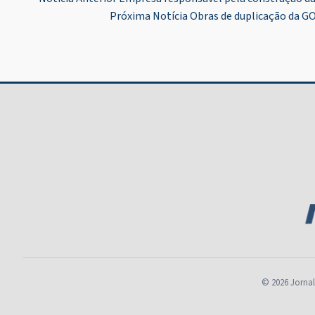
Navegação
Próxima Notícia
Obras de duplicação da G
de
Post
© 2026 Jornal 