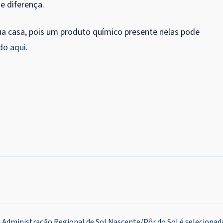
e diferença.
a casa, pois um produto químico presente nelas pode
do aqui
.
 Administração Regional de Sol Nascente/Pôr do Sol é selecionad