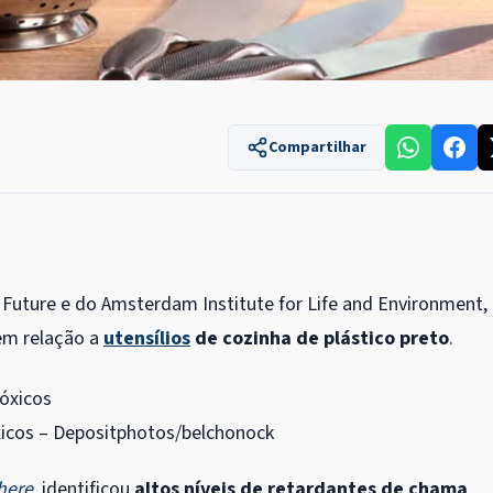
Compartilhar
Future e do Amsterdam Institute for Life and Environment,
 em relação a
utensílios
de cozinha de plástico preto
.
xicos –
Depositphotos/belchonock
here
, identificou
altos níveis de retardantes de chama