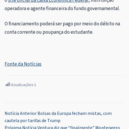
o
site oficial da Caixa Econômica Federal
, instituição
operadora e agente financeira do fundo governamental.
O financiamento poderá ser pago por meio do débito na
conta corrente ou poupança do estudante.
Fonte da Notícias
Vizualizações:
1
Navegação
Notícia Anterior
Bolsas da Europa fecham mistas, com
cautela por tarifas de Trump
de
Próxima Notícia
Ventura diz que “finalmente” Montenegro