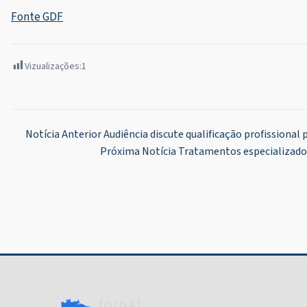
Fonte GDF
Vizualizações:
1
Navegação
Notícia Anterior
Audiência discute qualificação profissional
Próxima Notícia
Tratamentos especializado
de
Post