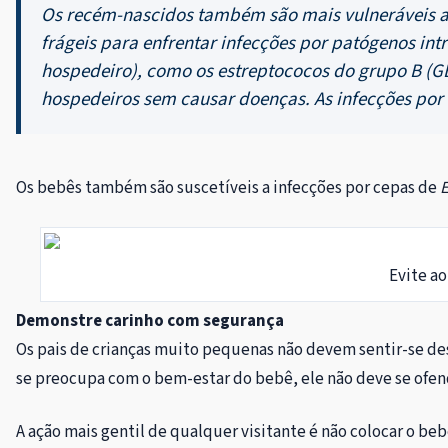
Os recém-nascidos também são mais vulneráveis a b
frágeis para enfrentar infecções por patógenos int
hospedeiro), como os estreptococos do grupo B (GBS
hospedeiros sem causar doenças. As infecções po
Os bebês também são suscetíveis a infecções por cepas de
E
Evite ao
Demonstre carinho com segurança
Os pais de crianças muito pequenas não devem sentir-se desc
se preocupa com o bem-estar do bebê, ele não deve se ofen
A ação mais gentil de qualquer visitante é não colocar o be