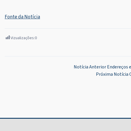
Fonte da Notícia
Vizualizações:
0
Navegação
Notícia Anterior
Endereços e
Próxima Notícia
de
Post