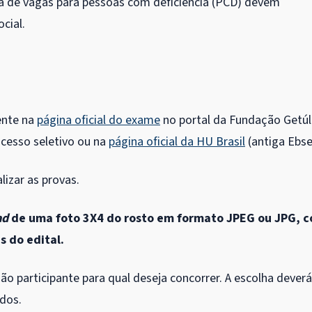
va de vagas para pessoas com deficiência (PCD) devem
cial.
ente na
página oficial do exame
no portal da Fundação Getúl
cesso seletivo ou na
página oficial da HU Brasil
(antiga Ebse
lizar as provas.
ad
de uma foto 3X4 do rosto em formato JPEG ou JPG, 
 do edital.
ção participante para qual deseja concorrer. A escolha deverá
ados.