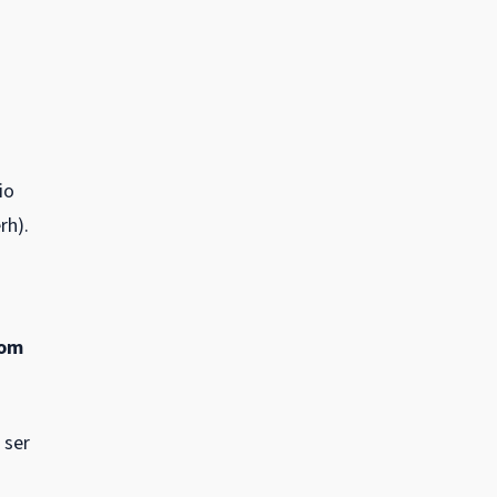
io
rh).
com
 ser