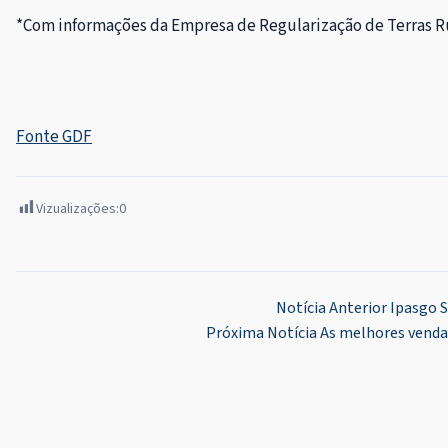
*Com informações da Empresa de Regularização de Terras R
Fonte GDF
Vizualizações:
0
Navegação
Notícia Anterior
Ipasgo 
Próxima Notícia
As melhores vendas
de
Post