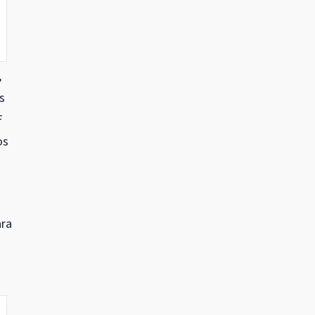
,
s
F
os
ara