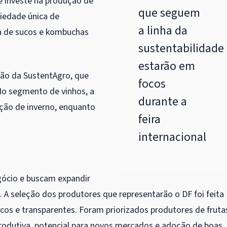
e investe na produção de
que seguem
riedade única de
a linha da
ra de sucos e kombuchas
sustentabilidade
estarão em
ação da SustentAgro, que
focos
 No segmento de vinhos, a
durante a
ução de inverno, enquanto
feira
internacional
gócio e buscam expandir
. A seleção dos produtores que representarão o DF foi feita
icos e transparentes. Foram priorizados produtores de fruta
rodutiva, potencial para novos mercados e adoção de boas