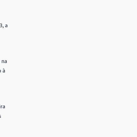
3, a
a na
o à
ira
s