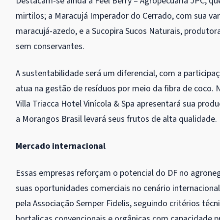
Destacam-se ainda a Feel Berry – Agropecuária JPC, qu
mirtilos; a Maracujá Imperador do Cerrado, com sua va
maracujá-azedo, e a Sucopira Sucos Naturais, produto
sem conservantes.
A sustentabilidade será um diferencial, com a particip
atua na gestão de resíduos por meio da fibra de coco.
Villa Triacca Hotel Vinícola & Spa apresentará sua prod
a Morangos Brasil levará seus frutos de alta qualidade.
Mercado internacional
Essas empresas reforçam o potencial do DF no agrone
suas oportunidades comerciais no cenário internacional
pela Associação Semper Fidelis, seguindo critérios técn
hortaliças convencionais e orgânicas com capacidade p