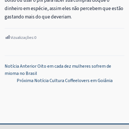
bolso ou usar o pix para fazer sua compras doque o
dinheiro em espécie, assim eles não percebem que estão
gastando mais do que deveriam.
Vizualizações:
0
Navegação
Notícia Anterior
Oito em cada dez mulheres sofrem de
mioma no Brasil
de
Próxima Notícia
Cultura Coffeelovers em Goiânia
Post