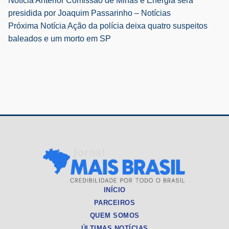
Navegação
Notícia Anterior
Comissão de Minas e Energia será
presidida por Joaquim Passarinho – Notícias
de
Próxima Notícia
Ação da polícia deixa quatro suspeitos
baleados e um morto em SP
Post
INÍCIO
PARCEIROS
QUEM SOMOS
ÚLTIMAS NOTÍCIAS