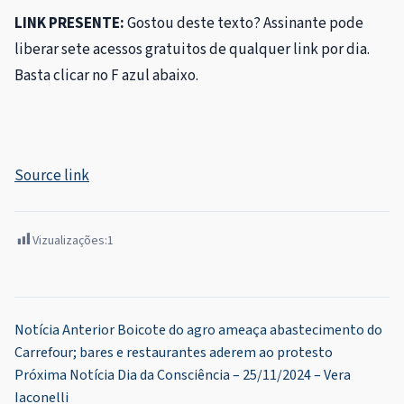
LINK PRESENTE:
Gostou deste texto? Assinante pode
liberar sete acessos gratuitos de qualquer link por dia.
Basta clicar no F azul abaixo.
Source link
Vizualizações:
1
Navegação
Notícia Anterior
Boicote do agro ameaça abastecimento do
Carrefour; bares e restaurantes aderem ao protesto
de
Próxima Notícia
Dia da Consciência – 25/11/2024 – Vera
Post
Iaconelli