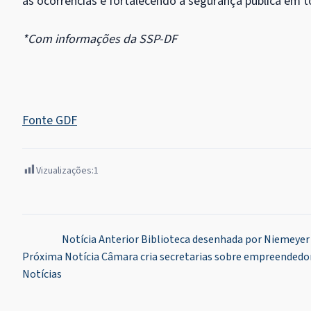
às ocorrências e fortalecendo a segurança pública em tod
*Com informações da SSP-DF
Fonte GDF
Vizualizações:
1
Navegação
Notícia Anterior
Biblioteca desenhada por Niemeyer 
Próxima Notícia
Câmara cria secretarias sobre empreendedor
de
Notícias
Post