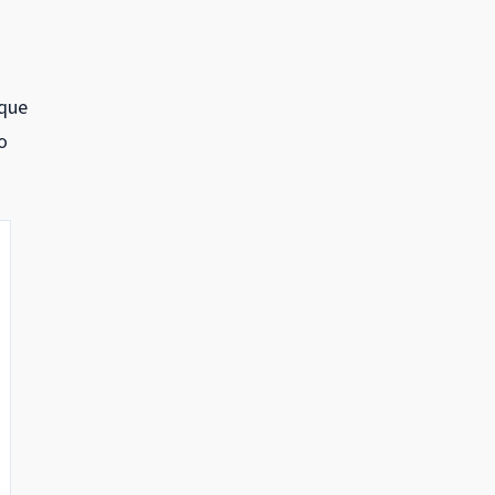
 que
o