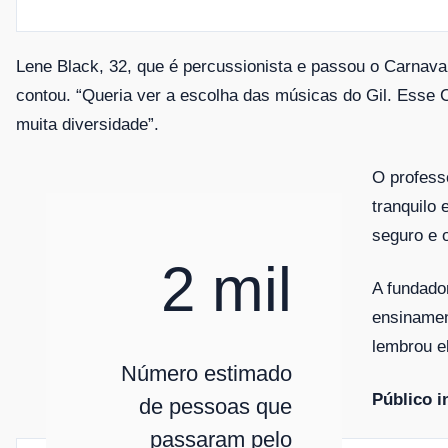
Lene Black, 32, que é percussionista e passou o Carnaval 
contou. “Queria ver a escolha das músicas do Gil. Esse C
muita diversidade”.
O profess
tranquilo
seguro e 
2 mil
A fundado
ensinamen
lembrou e
Número estimado
Público in
de pessoas que
passaram pelo