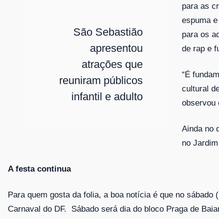
para as cr
espuma e 
São Sebastião
para os a
apresentou
de rap e f
atrações que
“É fundam
reuniram públicos
cultural 
infantil e adulto
observou 
Ainda no 
no Jardim
A festa continua
Para quem gosta da folia, a boa notícia é que no sábado 
Carnaval do DF. Sábado será dia do bloco Praga de Bai