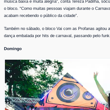
música
baixa e muita alegria”, conta Tereza Padilha, só
o bloco. “Como muitas pessoas viajam durante o Carnava
acabam recebendo o público da
cidade”.
Também no sábado, o bloco Vai com as Profanas agitou a
dança embalada por hits de carnaval, passando pelo
funk
Domingo