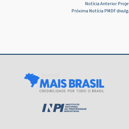
Navegação
Notícia Anterior
Proje
Próxima Notícia
PMDF divulga
de
Post