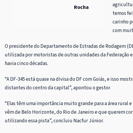
agricultu
Rocha
temos fei
carinho p
com muita
O presidente do Departamento de Estradas de Rodagem (DER
utilizada por motoristas de outras unidades da Federação e
havia cinco décadas.
“A DF-345 está quase na divisa do DF com Goiás, e isso m
distantes do centro da capital”, apontou o gestor.
“Elas têm uma importância muito grande para a área rural e
vêm de Belo Horizonte, do Rio de Janeiro e que querem cor
utilizando essa pista”, concluiu Nacfur Júnior.