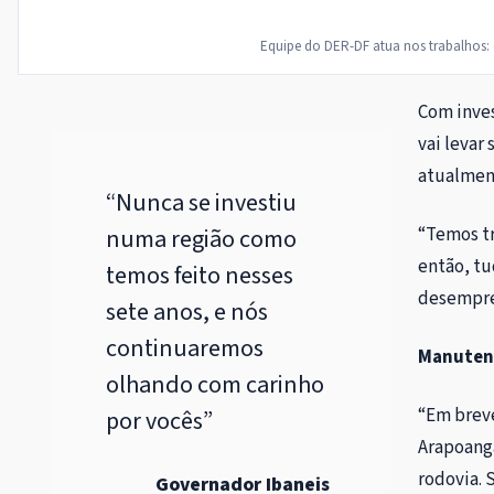
Equipe do DER-DF atua nos trabalhos: 
Com inves
vai levar
atualmen
“Nunca se investiu
numa região como
“Temos tr
então, tu
temos feito nesses
desempreg
sete anos, e nós
continuaremos
Manuten
olhando com carinho
“Em brev
por vocês”
Arapoanga
rodovia. 
Governador Ibaneis