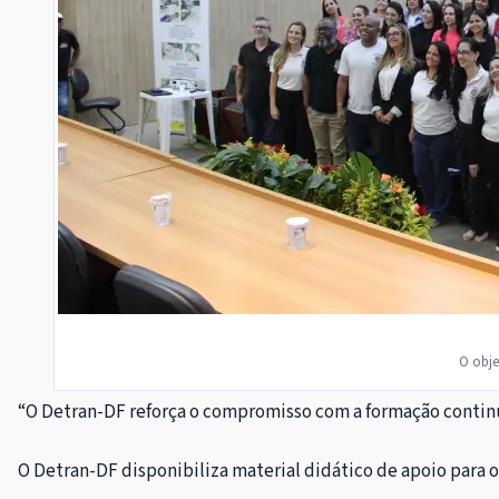
O obje
“O Detran-DF reforça o compromisso com a formação continua
O Detran-DF disponibiliza material didático de apoio para o