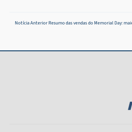
Navegação
Notícia Anterior
Resumo das vendas do Memorial Day: mai
de
Post