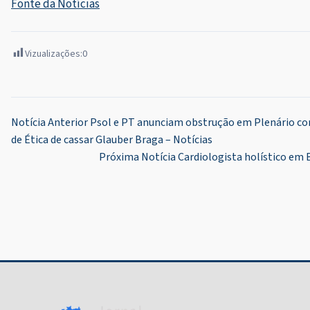
Fonte da Notícias
Vizualizações:
0
Navegação
Notícia Anterior
Psol e PT anunciam obstrução em Plenário co
de Ética de cassar Glauber Braga – Notícias
de
Próxima Notícia
Cardiologista holístico em
Post