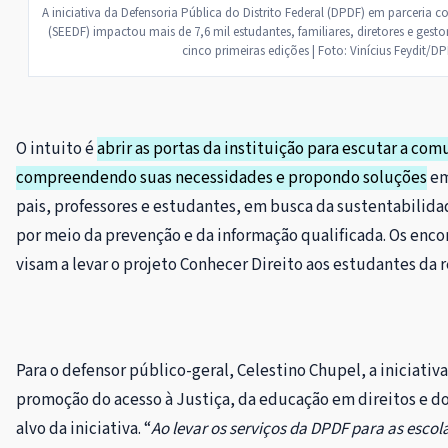
A iniciativa da Defensoria Pública do Distrito Federal (DPDF) em parceria 
(SEEDF) impactou mais de 7,6 mil estudantes, familiares, diretores e gest
cinco primeiras edições | Foto: Vinícius Feydit/D
O intuito é
abrir as portas da instituição para escutar a com
compreendendo suas necessidades e propondo soluções
em
pais, professores e estudantes, em busca da sustentabilid
por meio da prevenção e da informação qualificada. Os enco
visam a levar o projeto Conhecer Direito aos estudantes da 
Para o defensor público-geral, Celestino Chupel, a iniciativ
promoção do acesso à Justiça, da educação em direitos e d
alvo da iniciativa. “
Ao levar os serviços da DPDF para as escola