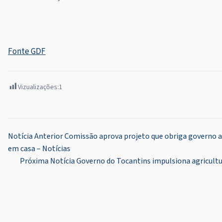
Fonte GDF
Vizualizações:
1
Navegação
Notícia Anterior
Comissão aprova projeto que obriga governo a d
em casa – Notícias
de
Próxima Notícia
Governo do Tocantins impulsiona agricultu
Post