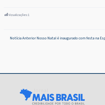
Vizualizações:
1
Navegação
Notícia Anterior
Nosso Natal é inaugurado com festa na Esp
de
Post