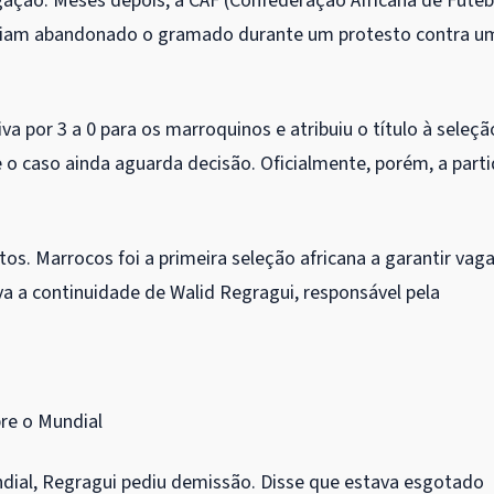
gação. Meses depois, a CAF (Confederação Africana de Futeb
aviam abandonado o gramado durante um protesto contra u
a por 3 a 0 para os marroquinos e atribuiu o título à seleçã
 e o caso ainda aguarda decisão. Oficialmente, porém, a part
os. Marrocos foi a primeira seleção africana a garantir vag
 a continuidade de Walid Regragui, responsável pela
bre o Mundial
dial, Regragui pediu demissão. Disse que estava esgotado