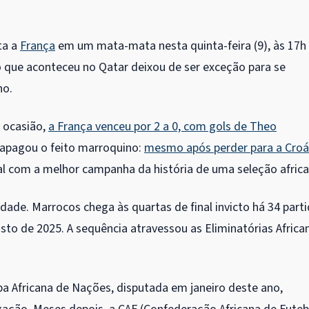
ta a
França
em um mata-mata nesta quinta-feira (9), às 17h
 o que aconteceu no Qatar deixou de ser exceção para se
no.
a ocasião,
a França venceu por 2 a 0, com gols de Theo
 apagou o feito marroquino:
mesmo após perder para a Croá
al com a melhor campanha da história de uma seleção africa
dade. Marrocos chega às quartas de final invicto há 34 part
osto de 2025. A sequência atravessou as Eliminatórias Africa
opa Africana de Nações, disputada em janeiro deste ano,