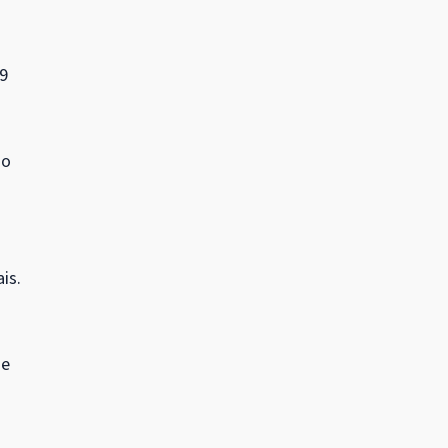
19
do
is.
se