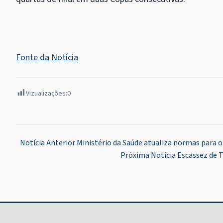
Fonte da Notícia
Vizualizações:
0
Navegação
Notícia Anterior
Ministério da Saúde atualiza normas para o
Próxima Notícia
Escassez de 
de
Post