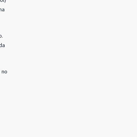
ol)
ma
o.
ida
a no