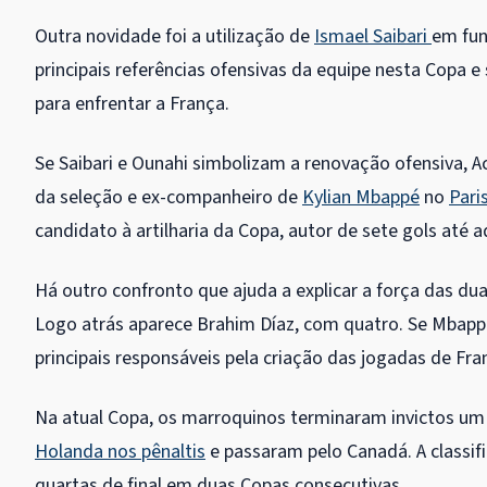
Outra novidade foi a utilização de
Ismael Saibari
em fun
principais referências ofensivas da equipe nesta Copa e
para enfrentar a França.
Se Saibari e Ounahi simbolizam a renovação ofensiva, Ac
da seleção e ex-companheiro de
Kylian Mbappé
no
Pari
candidato à artilharia da Copa, autor de sete gols até a
Há outro confronto que ajuda a explicar a força das dua
Logo atrás aparece Brahim Díaz, com quatro. Se Mbappé
principais responsáveis pela criação das jogadas de Fr
Na atual Copa, os marroquinos terminaram invictos u
Holanda nos pênaltis
e passaram pelo Canadá. A classifi
quartas de final em duas Copas consecutivas.