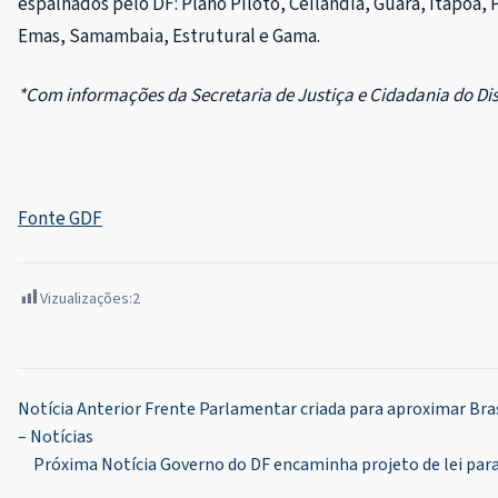
espalhados pelo DF: Plano Piloto, Ceilândia, Guará, Itapoã,
Emas, Samambaia, Estrutural e Gama.
*Com informações da Secretaria de Justiça e Cidadania do Dist
Fonte GDF
Vizualizações:
2
Navegação
Notícia Anterior
Frente Parlamentar criada para aproximar Bras
– Notícias
de
Próxima Notícia
Governo do DF encaminha projeto de lei para 