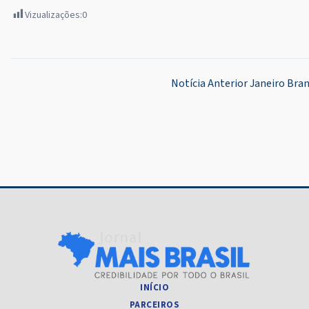
Vizualizações:
0
Navegação
Notícia Anterior
Janeiro Bran
de
Post
INÍCIO
PARCEIROS