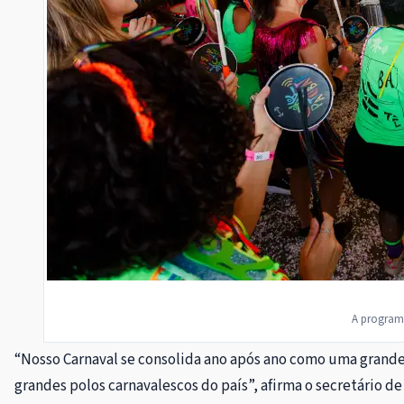
A programa
“Nosso Carnaval se consolida ano após ano como uma grande c
grandes polos carnavalescos do país”, afirma o secretário de