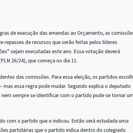
regras de execução das emendas ao Orçamento, as comissõe
 repasses de recursos que serão feitas pelos líderes
ões” sejam executadas este ano. Essa votação deverá
PLN 26/24), que começa no dia 11.
entes das comissões. Para essa eleição, os partidos esco
 – mas essa regra pode mudar. Segundo explica o deputado
o nem sempre se identificar com o partido pode se tornar u
rdo com o partido que o indicou. Então será estudada uma
ões partidárias que o partido indica dentro do colegiado