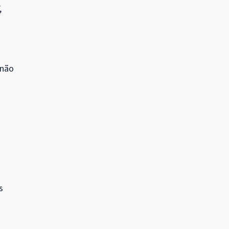
,
 não
s