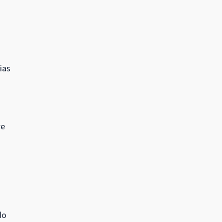
ias
re
do