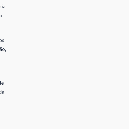
cia
io
os
ão,
de
da