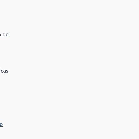
o de
icas
to