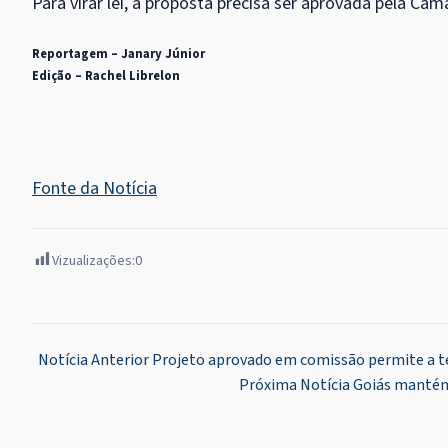
Para virar lei, a proposta precisa ser aprovada pela Câm
Reportagem – Janary Júnior
Edição – Rachel Librelon
Fonte da Notícia
Vizualizações:
0
Navegação
Notícia Anterior
Projeto aprovado em comissão permite a téc
Próxima Notícia
Goiás mantém 
de
Post