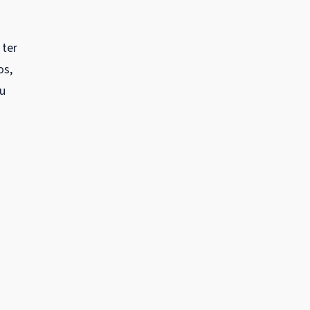
 ter
os,
ou