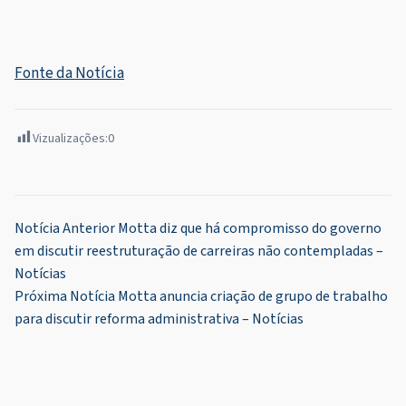
Fonte da Notícia
Vizualizações:
0
Navegação
Notícia Anterior
Motta diz que há compromisso do governo
em discutir reestruturação de carreiras não contempladas –
de
Notícias
Post
Próxima Notícia
Motta anuncia criação de grupo de trabalho
para discutir reforma administrativa – Notícias