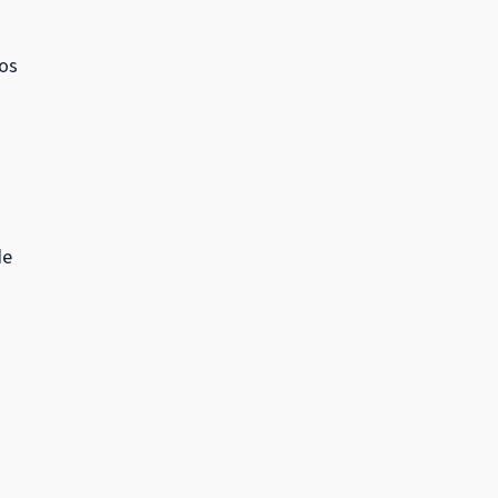
 os
de