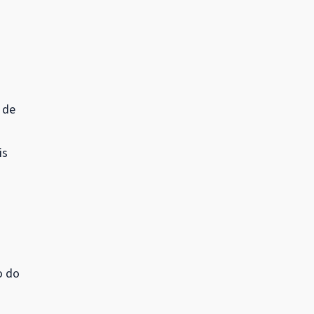
 de
is
o do
a