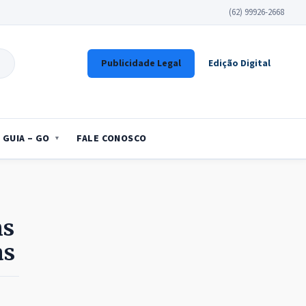
(62) 99926-2668
Publicidade Legal
Edição Digital
GUIA – GO
FALE CONOSCO
ns
as