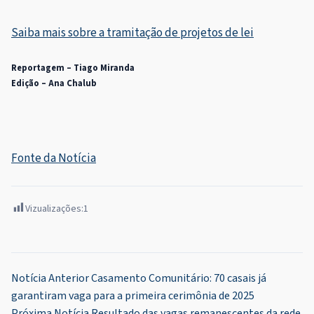
Saiba mais sobre a tramitação de projetos de lei
Reportagem – Tiago Miranda
Edição – Ana Chalub
Fonte da Notícia
Vizualizações:
1
Navegação
Notícia Anterior
Casamento Comunitário: 70 casais já
garantiram vaga para a primeira cerimônia de 2025
de
Próxima Notícia
Resultado das vagas remanescentes da rede