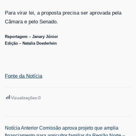
Para virar lei, a proposta precisa ser aprovada pela
Câmara e pelo Senado.
Reportagem – Janary Júnior
Edição – Natalia Doederlein
Fonte da Notícia
Vizualizações:
0
Navegação
Notícia Anterior
Comissão aprova projeto que amplia
financiamento para agricultor familiar da Região Norte –