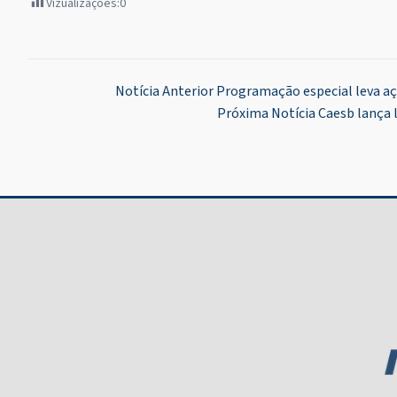
Vizualizações:
0
Navegação
Notícia Anterior
Programação especial leva aç
Próxima Notícia
Caesb lança l
de
Post