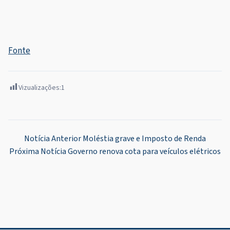
Fonte
Vizualizações:
1
Navegação
Notícia Anterior
Moléstia grave e Imposto de Renda
Próxima Notícia
Governo renova cota para veículos elétricos
de
Post