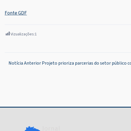
Fonte GDF
Vizualizações:
1
Navegação
Notícia Anterior
Projeto prioriza parcerias do setor público
de
Post