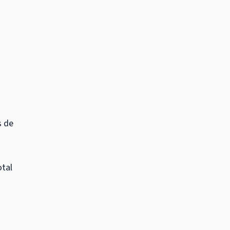
s de
otal