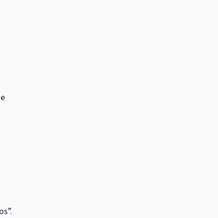
de
os”.