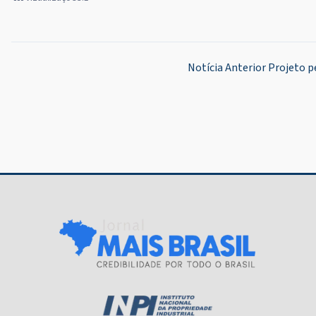
Navegação
Notícia Anterior
Projeto p
de
Post