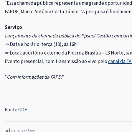
“Essa chamada pública representa uma grande oportunidade 
FAPDF, Marco Antônio Costa Júnior. “A pesquisa é fundament
Serviço
Lançamento da chamada pública do Ppsus/ Gestão comparti
⇒ Data e horário: terça (18), às 16h
⇒
Local: auditório externo da Fiocruz Brasília – L3 Norte, s
Evento presencial, com transmissão ao vivo pelo
canal da F
*
Com informações da FAPDF
Fonte GDF
Vizualizações:
1