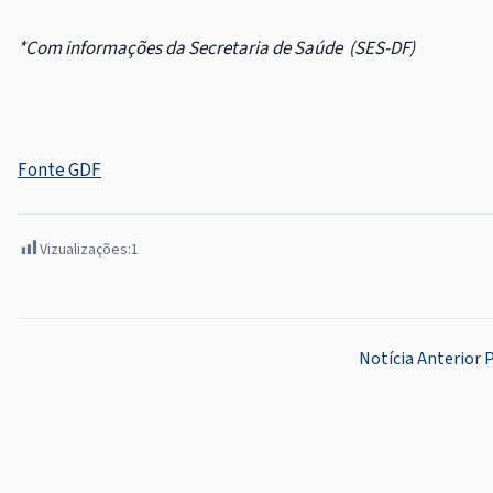
*Com informações da Secretaria de Saúde (SES-DF)
Fonte GDF
Vizualizações:
1
Navegação
Notícia Anterior
P
de
Post