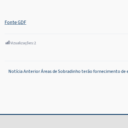
Fonte GDF
Vizualizações:
2
Navegação
Notícia Anterior
Áreas de Sobradinho terão fornecimento de 
de
Post