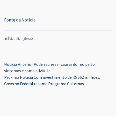
Fonte da Notícia
Vizualizações:
0
Navegação
Notícia Anterior
Pode estressar causar dor no peito:
sintomas e como aliviá -la
de
Próxima Notícia
Com investimento de R$ 562 milhões,
Post
Governo Federal retoma Programa Cisternas