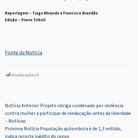
Reportagem – Tiago Miranda e Francisco Brandão
Edição – Pierre Triboli
Fonte da Notícia
Vizualizações:
0
Navegação
Notícia Anterior
Projeto obriga condenado por violência
contra mulher a participar de reeducação antes da liberdade
de
– Notícias
Post
Próxima Notícia
População quilombola é de 1,3 milhão,
indica recorte inédito do censo