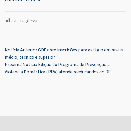
Vizualizações:
0
Navegação
Notícia Anterior
GDF abre inscrições para estágio em níveis
médio, técnico e superior
de
Próxima Notícia
Edição do Programa de Prevenção à
Post
Violência Doméstica (PPV) atende reeducandos do DF